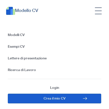
Modello CV
Guida Completa e
Modelli CV
Modelli Efficaci per
Esempi CV
Scrivere una Lettera
Lettere di presentazione
di Presentazione
Ricerca di Lavoro
per Assistente alla
Login
Cura della Persona
Crea il mio CV