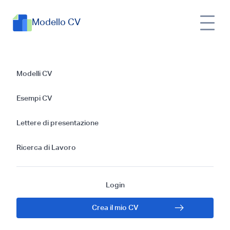
Modello CV
Modelli e Guida
Modelli CV
Completa per
Esempi CV
Scrivere una Lettera
Lettere di presentazione
di Presentazione
Ricerca di Lavoro
per Assistente alla
Login
Gestione
Crea il mio CV
Immobiliare