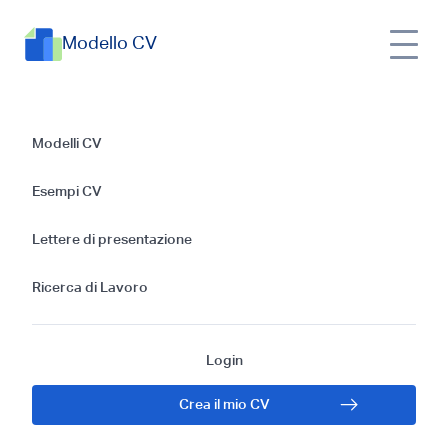
Modello CV
Guida Completa e
Modelli CV
Modelli Efficaci per
Esempi CV
Scrivere una Lettera
Lettere di presentazione
di Presentazione
Ricerca di Lavoro
per Assistente
Login
Chiropratico
Crea il mio CV