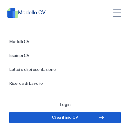
Modello CV
Esempi di CV per
Modelli CV
Addetta alla
Esempi CV
contabilità fornitori:
Lettere di presentazione
guida gratis per il
Ricerca di Lavoro
2024
Login
Crea il mio CV