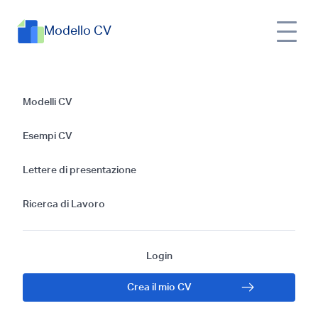
Modello CV
Esempi di CV per la
Modelli CV
posizione di
Esempi CV
Allenatore: Guida
Lettere di presentazione
Gratis per il 2024
Ricerca di Lavoro
Login
Crea il mio CV