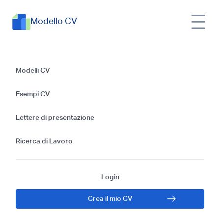
Modello CV
Esempi di CV
Modelli CV
Allenatore
Esempi CV
Personale: Guida
Lettere di presentazione
Gratis 2024
Ricerca di Lavoro
Login
Crea il mio CV