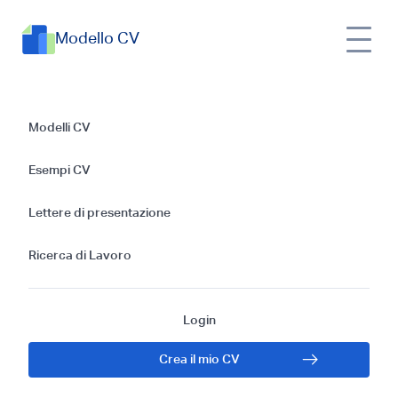
Modello CV
CV per la posizione
Modelli CV
di Ambasciatore
Esempi CV
studentesco a livello
Lettere di presentazione
base: Modelli ed
Ricerca di Lavoro
esempi
Login
Crea il mio CV