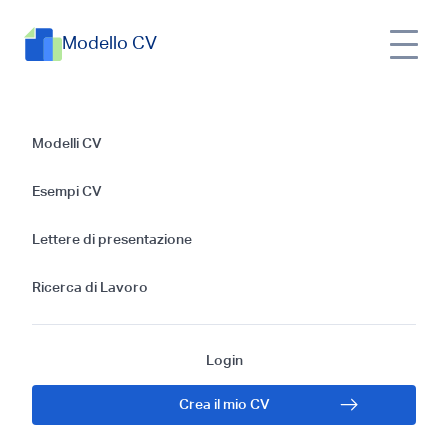
Modello CV
Guida alla Creazione
Modelli CV
di un CV Efficace
Esempi CV
per un Analista della
Lettere di presentazione
Sicurezza
Ricerca di Lavoro
Informatica
Login
Crea il mio CV