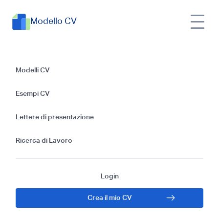
Modello CV
Guida alla Creazione
Modelli CV
di un CV Efficace
Esempi CV
per un Analista
Lettere di presentazione
Programmatore
Ricerca di Lavoro
Login
Crea il mio CV