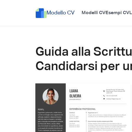
Modello CV
Modelli CV
Esempi CV
L
Guida alla Scritt
Candidarsi per u