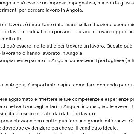
l'Angola può essere un'impresa impegnativa, ma con la giust
erimenti per cercare lavoro in Angola:
 di un lavoro, è importante informarsi sulla situazione economi
i siti di lavoro dedicati che possono aiutare a trovare opportun
molti altri.
tti può essere molto utile per trovare un lavoro. Questo può 
he lavorano o hanno lavorato in Angola.
è ampiamente parlato in Angola, conoscere il portoghese (la li
oro in Angola, è importante capire come fare domanda per que
ere aggiornato e riflettere le tue competenze e esperienze più
to nel settore degli affari in Angola, è consigliabile avere i
ilità di essere notato dai datori di lavoro.
di presentazione ben scritta può fare una grande differenza.
e dovrebbe evidenziare perché sei il candidato ideale.