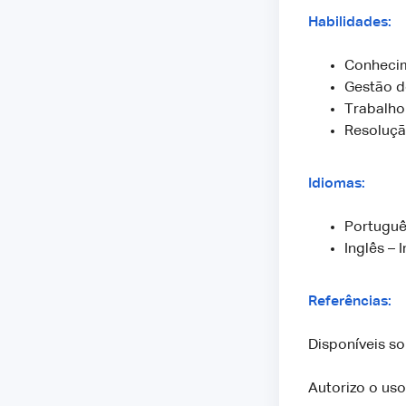
Habilidades:
Conhecim
Gestão d
Trabalho
Resoluçã
Idiomas:
Portuguê
Inglês – 
Referências:
Disponíveis s
Autorizo o uso