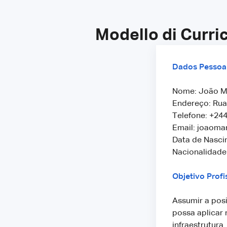
Modello di Curri
Dados Pessoai
Nome: João Ma
Endereço: Rua
Telefone: +24
Email: joaom
Data de Nasci
Nacionalidade
Objetivo Profi
Assumir a pos
possa aplicar 
infraestrutura.