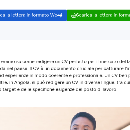
ca la lettera in formato Word
Scarica la lettera in for
treremo su come redigere un CV perfetto per il mercato del 
nda nel paese. Il CV è un documento cruciale per catturare l'at
ed esperienze in modo coerente e professionale. Un CV ben pr
tre, in Angola, si può redigere un CV in diverse lingue, tra cui 
target e delle specifiche esigenze del posto di lavoro.