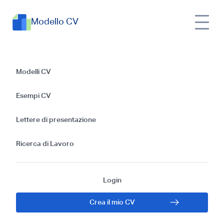
Modello CV
Guida alla creazione
Modelli CV
di un CV in lingua
Esempi CV
Araba
Lettere di presentazione
Ricerca di Lavoro
Login
Crea il mio CV