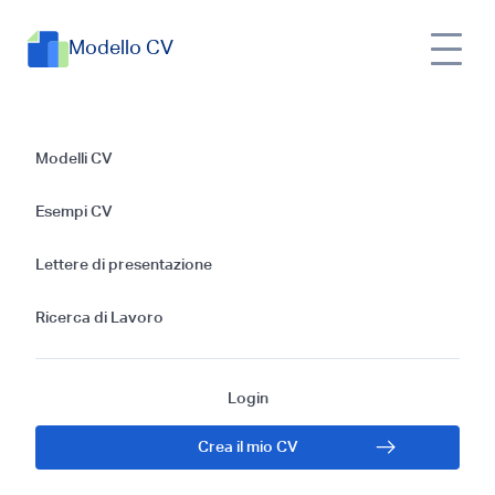
Modello CV
Guida alla Creazione
Modelli CV
di un Efficace
Esempi CV
Curriculum Vitae
Lettere di presentazione
per Architetti
Ricerca di Lavoro
Paesaggisti
Login
Crea il mio CV