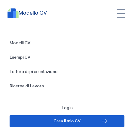
Modello CV
Guida alla Scrittura
Modelli CV
del Primo CV per un
Esempi CV
Architetto
Lettere di presentazione
Paesaggista:
Ricerca di Lavoro
Consigli e Modello
Login
Crea il mio CV