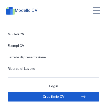
Modello CV
CV per la posizione
Modelli CV
di Assistente alla
Esempi CV
gestione
Lettere di presentazione
immobiliare a livello
Ricerca di Lavoro
base: modelli ed
Login
esempi
Crea il mio CV