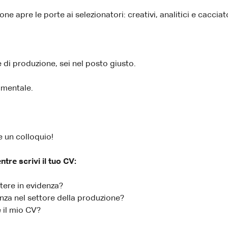
e apre le porte ai selezionatori: creativi, analitici e cacciato
 di produzione, sei nel posto giusto.
amentale.
e un colloquio!
re scrivi il tuo CV:
ere in evidenza?
za nel settore della produzione?
e il mio CV?