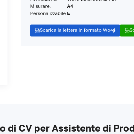
Misurare:
A4
Personalizzabile:
E
Scarica la lettera in formato Word
S
o di CV per Assistente di Pro