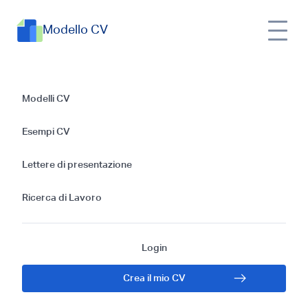
Modello CV
Guida alla creazione
Modelli CV
di un modello di CV
Esempi CV
efficace per un
Lettere di presentazione
Assistente
Ricerca di Lavoro
Infermieristico
Login
Certificato
Crea il mio CV