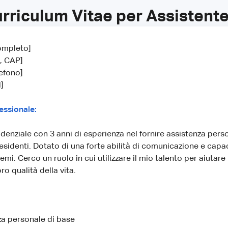
rriculum Vitae per Assistent
ompleto]
à, CAP]
efono]
]
essionale:
idenziale con 3 anni di esperienza nel fornire assistenza pers
esidenti. Dotato di una forte abilità di comunicazione e capac
emi. Cerco un ruolo in cui utilizzare il mio talento per aiutare
ro qualità della vita.
za personale di base