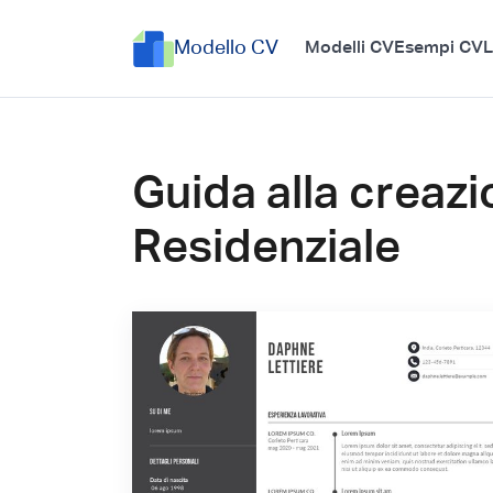
Modello CV
Modelli CV
Esempi CV
L
Guida alla creazi
Residenziale