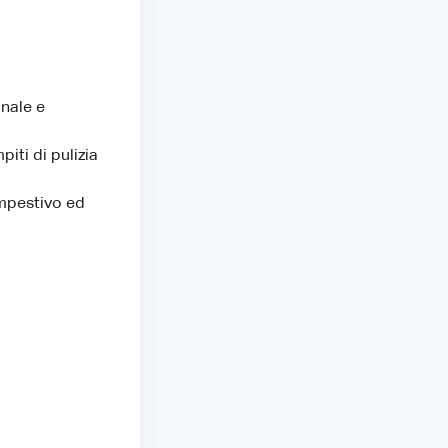
onale e
iti di pulizia
empestivo ed