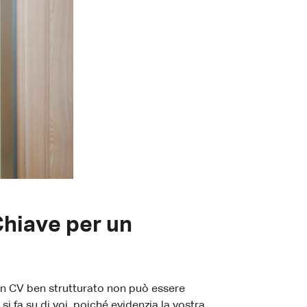
Chiave per un
 un CV ben strutturato non può essere
 fa su di voi, poiché evidenzia la vostra