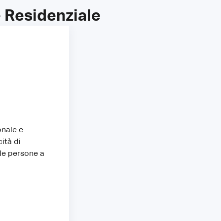
e Residenziale
onale e
ità di
 le persone a