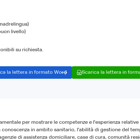
(madrelingua)
uon livello)
nibili su richiesta.
ca la lettera in formato Word
Scarica la lettera in for
mentale per mostrare le competenze e l'esperienza relative al
conoscenza in ambito sanitario, l'abilità di gestione del temp
enzie di assistenza domiciliare, case di cura, comunità reside