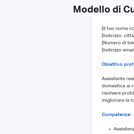
Modello di Cu
[Il tuo nome c
[Indirizzo, citt
[Numero di tel
[Indirizzo email
Obiettivo prof
Assistente res
domestica ai r
risolvere probl
migliorare la lo
Competenze:
Assisten