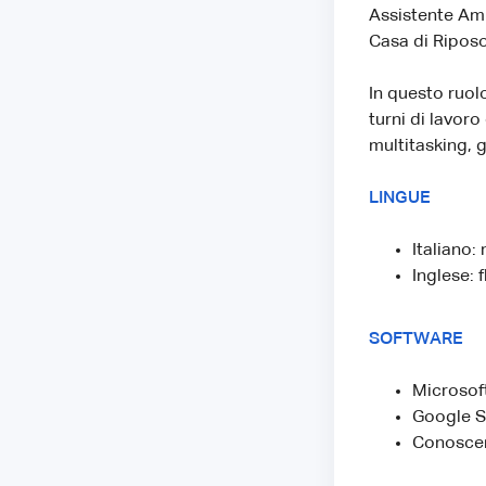
Assistente Amm
Casa di Riposo
In questo ruol
turni di lavoro
multitasking, 
LINGUE
Italiano:
Inglese: f
SOFTWARE
Microsoft
Google Su
Conoscen