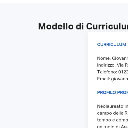
Modello di Curricul
CURRICULUM 
Nome: Giovann
Indirizzo: Via
Telefono: 012
Email: giovan
PROFILO PRO
Neolaureato in
campo delle Ri
tempo e compet
un ruolo di As