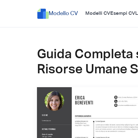
Modello CV
Modelli CV
Esempi CV
L
Guida Completa 
Risorse Umane S