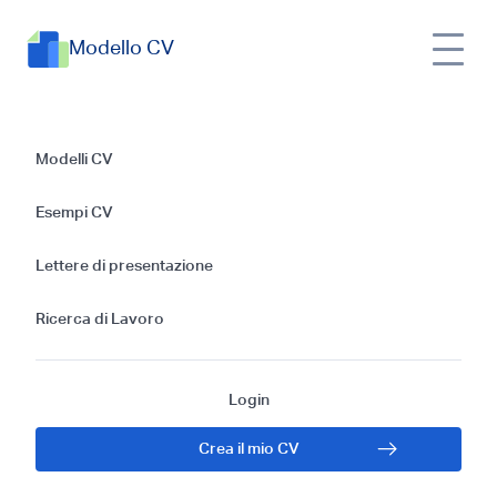
Modello CV
Esempi di CV per la
Modelli CV
posizione di Baby-
Esempi CV
sitter: Guida Gratis
Lettere di presentazione
per il 2024
Ricerca di Lavoro
Login
Crea il mio CV