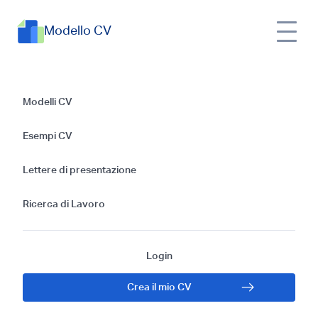
Modello CV
Guida alla stesura
Modelli CV
del CV per il Burkina
Esempi CV
Faso e consigli per
Lettere di presentazione
la candidatura
Ricerca di Lavoro
lavorativa
Login
Crea il mio CV