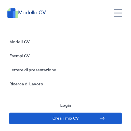
Modello CV
Guida alla stesura di
Modelli CV
un CV in lingua
Esempi CV
Catalano
Lettere di presentazione
Ricerca di Lavoro
Login
Crea il mio CV