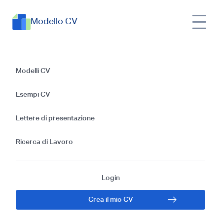
Modello CV
Creare il Modello
Modelli CV
Perfetto di CV per
Esempi CV
un Consulente di
Lettere di presentazione
Salute Mentale
Ricerca di Lavoro
Login
Crea il mio CV