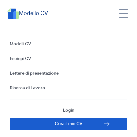
Modello CV
Guida alla redazione
Modelli CV
del CV perfetto per
Esempi CV
il ruolo di
Lettere di presentazione
Controllore
Ricerca di Lavoro
Login
Crea il mio CV