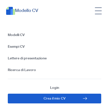
Modello CV
Esempi di CV
Modelli CV
Coordinatore
Esempi CV
Ricerca: Guida
Lettere di presentazione
Gratis 2025
Ricerca di Lavoro
Login
Crea il mio CV