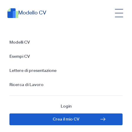
Modello CV
Guida alla Scrittura
Modelli CV
di un CV per il
Esempi CV
Mercato Cubano e
Lettere di presentazione
Consigli per la
Ricerca di Lavoro
Ricerca di Lavoro a
Login
Cuba
Crea il mio CV