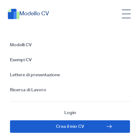
Modello CV
Esempi di CV per
Modelli CV
Cuoco Privato:
Esempi CV
Guida Gratis 2025
Lettere di presentazione
Ricerca di Lavoro
Login
Crea il mio CV