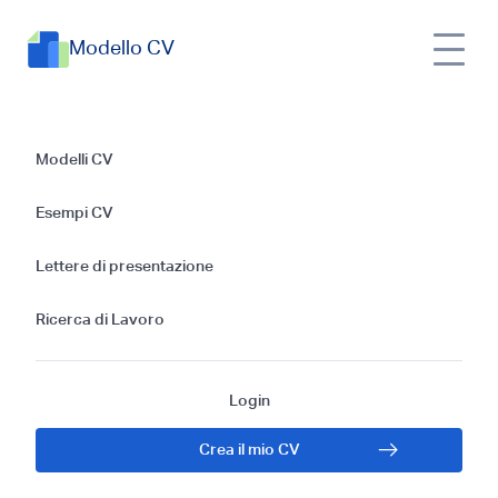
Modello CV
Curriculum da
Modelli CV
agente immobiliare |
Esempi CV
Esempi, formati e
Lettere di presentazione
accorgimenti utili
Ricerca di Lavoro
Login
Crea il mio CV