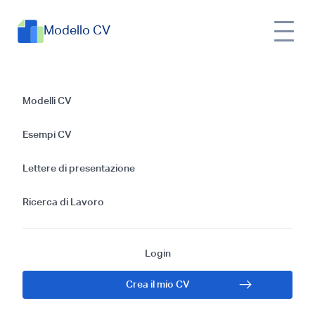
Modello CV
Guida completa alla
Modelli CV
creazione del
Esempi CV
curriculum autista
Lettere di presentazione
autobus
Ricerca di Lavoro
Login
Crea il mio CV