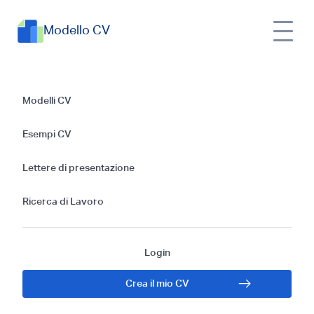
Modello CV
Esempi di CV per
Modelli CV
Data Scientist:
Esempi CV
Guida Gratis 2024
Lettere di presentazione
Ricerca di Lavoro
Login
Crea il mio CV