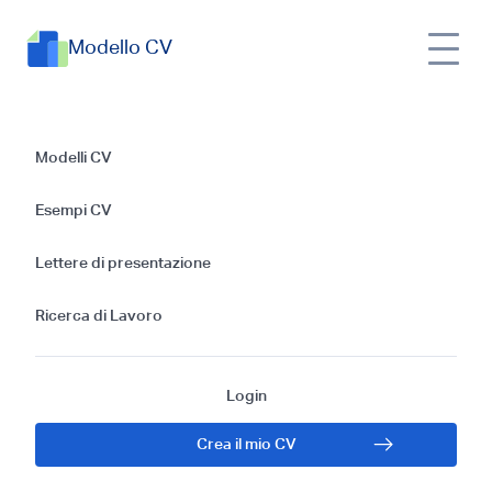
Modello CV
Guida alla Scrittura
Modelli CV
di un CV per un
Esempi CV
Direttore Finanziario
Lettere di presentazione
senza Esperienza
Ricerca di Lavoro
Login
Crea il mio CV