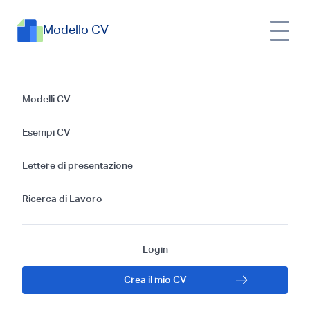
Modello CV
Guida alla stesura di
Modelli CV
un CV in lingua
Esempi CV
Ebraica
Lettere di presentazione
Ricerca di Lavoro
Login
Crea il mio CV