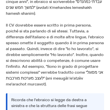
cinque anni", in ebraico si scriverebbe "עבדתי כמהנדס
למשך חמש שנים" (avdati k'mehandes lemeshakh
hamesh shanim).
Il CV dovrebbe essere scritto in prima persona,
poiché si sta parlando di sé stessi. Tuttavia, a
differenza dell'italiano e di molte altre lingue, l'ebraico
spesso omette il soggetto quando è in prima persona
al passato. Quindi, invece di dire "Io ho lavorato", si
direbbe semplicemente "Ho lavorato". Inoltre, quando
si descrivono abilità o competenze, è comune usare
l'infinito. Ad esempio, "Sono in grado di progettare
sistemi complessi" verrebbe tradotto come "אני מסוגל
לעצב מערכות מורכבות" (ani mesugàl le'atzèv
me'arachot murcavot).
Ricorda che l'ebraico si legge da destra a
sinistra e che la struttura delle frasi segue