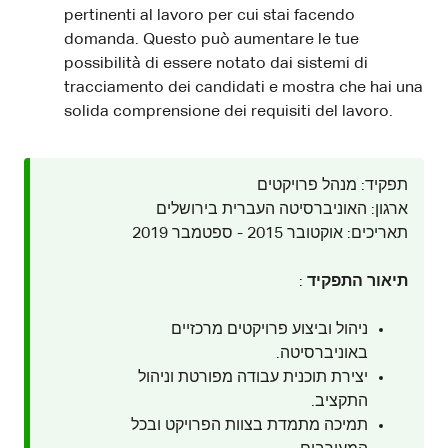
pertinenti al lavoro per cui stai facendo
domanda. Questo può aumentare le tue
possibilità di essere notato dai sistemi di
tracciamento dei candidati e mostra che hai una
solida comprensione dei requisiti del lavoro.
תפקיד: מנהל פרויקטים
ארגון: האוניברסיטה העברית בירושלים
תאריכים: אוקטובר 2015 - ספטמבר 2019
:
תיאור התפקיד
ניהול וביצוע פרויקטים מרכזיים
באוניברסיטה.
יצירת תוכנית עבודה מפורטת וניהול
התקציב.
תמיכה מתמדת בצוות הפרויקט ובכל