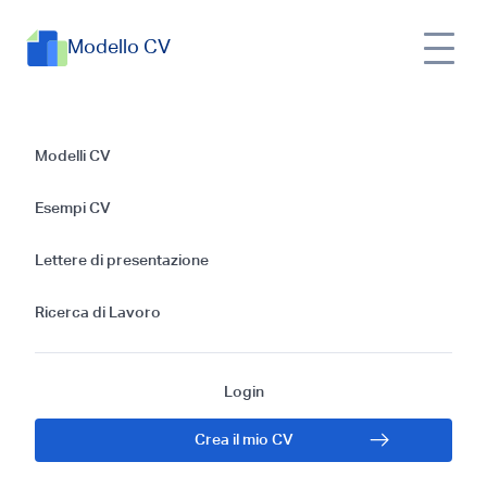
Modello CV
Esempio di
Modelli CV
Curriculum da
Esempi CV
Manager di
Lettere di presentazione
Ristorante
Ricerca di Lavoro
Login
Crea il mio CV