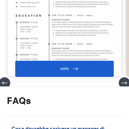
vale
FAQs
Cosa dovrebbe scrivere un manager di