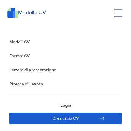
Modello CV
Guida alla scrittura
Modelli CV
di un CV efficace
Esempi CV
per la Gestione della
Lettere di presentazione
Proprietà
Ricerca di Lavoro
Login
Crea il mio CV