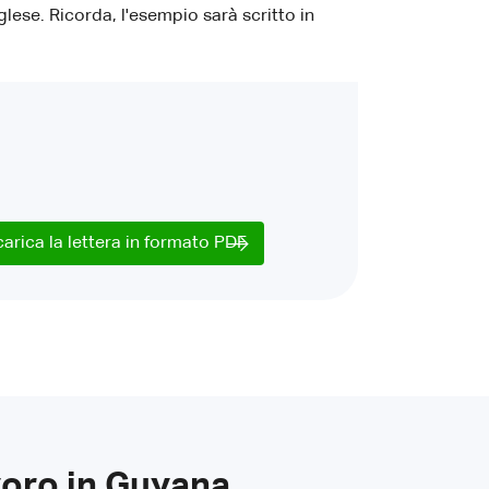
lese. Ricorda, l'esempio sarà scritto in
carica la lettera in formato PDF
voro in Guyana