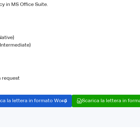
cy in MS Office Suite.
Native)
Intermediate)
n request
ca la lettera in formato Word
Scarica la lettera in for