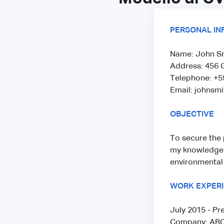
PERSONAL IN
Name: John S
Address: 456 
Telephone: +5
Email: johnsm
OBJECTIVE
To secure the 
my knowledge o
environmental 
WORK EXPER
July 2015 - Pr
Company: ABC 