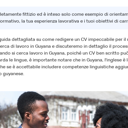
letamente fittizio ed è inteso solo come esempio di orienta
ormativo, la tua esperienza lavorativa e i tuoi obiettivi di carr
guida dettagliata su come redigere un CV impeccabile per il 
icerca di lavoro in Guyana e discuteremo in dettaglio il proc
do si cerca lavoro in Guyana, poiché un CV ben scritto può s
rda le lingue, è importante notare che in Guyana, l'inglese è l
nche se è accettabile includere competenze linguistiche aggiu
ro guyanese.