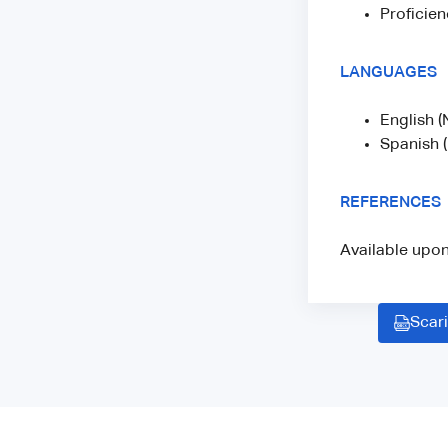
Proficien
LANGUAGES
English (
Spanish (
REFERENCES
Available upo
Scari