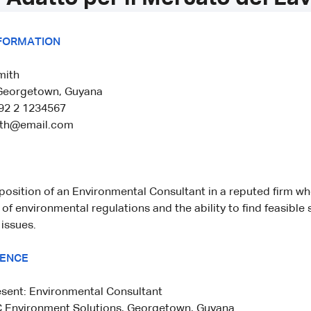
FORMATION
mith
Georgetown, Guyana
92 2 1234567
ith@email.com
position of an Environmental Consultant in a reputed firm wh
f environmental regulations and the ability to find feasible s
issues.
IENCE
esent: Environmental Consultant
Environment Solutions, Georgetown, Guyana