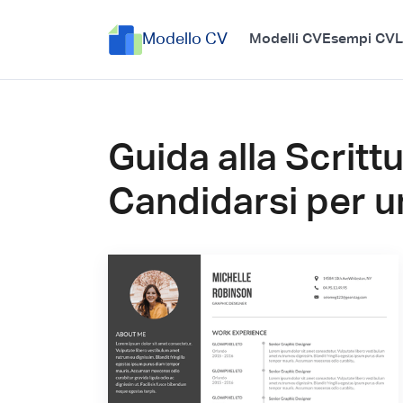
Modello CV
Modelli CV
Esempi CV
L
Guida alla Scritt
Candidarsi per u