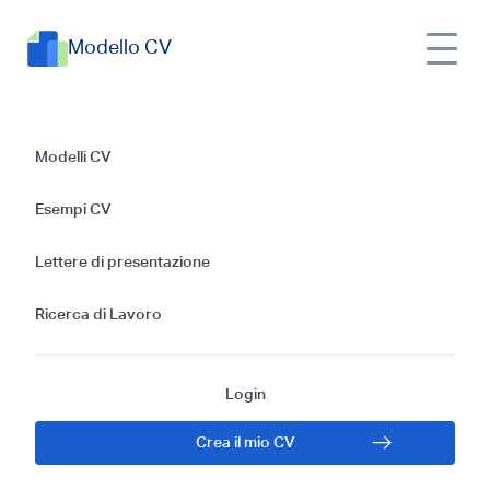
Modello CV
Esempi di CV
Modelli CV
Impiegato Cartelle
Esempi CV
Cliniche: Guida 2024
Lettere di presentazione
Ricerca di Lavoro
Login
Crea il mio CV