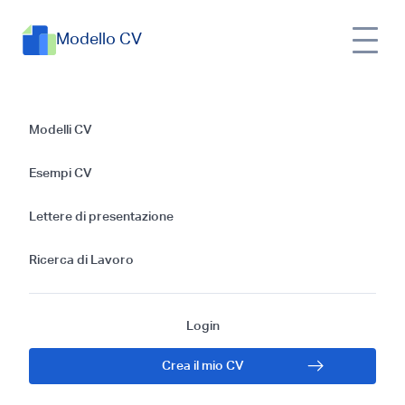
Modello CV
Guida passo passo
Modelli CV
su come scrivere un
Esempi CV
CV per un
Lettere di presentazione
Infermiere di
Ricerca di Lavoro
Terapia Intensiva
Login
senza Esperienza
Crea il mio CV