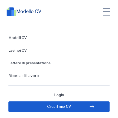
Modello CV
Guida alla
Modelli CV
Redazione di un
Esempi CV
Modello di CV per
Lettere di presentazione
Ingegnere
Ricerca di Lavoro
Applicativo
Login
Crea il mio CV