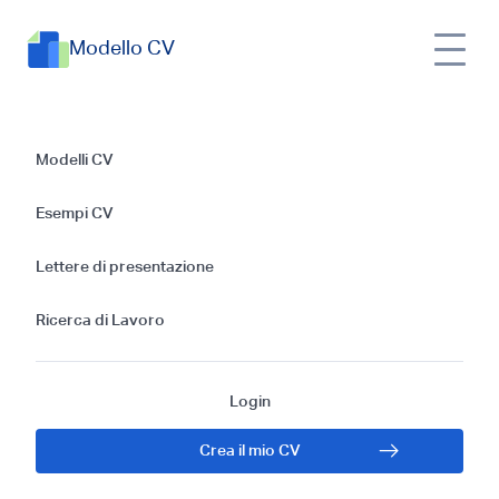
Modello CV
CV per la posizione
Modelli CV
di Ingegnere della
Esempi CV
qualità a livello base:
Lettere di presentazione
Modelli ed esempi
Ricerca di Lavoro
Login
Crea il mio CV