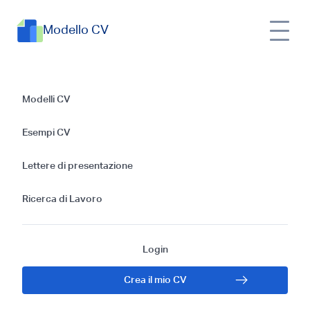
Modello CV
Esempi di CV
Modelli CV
Insegnante
Esempi CV
Studente: Guida
Lettere di presentazione
2025
Ricerca di Lavoro
Login
Crea il mio CV