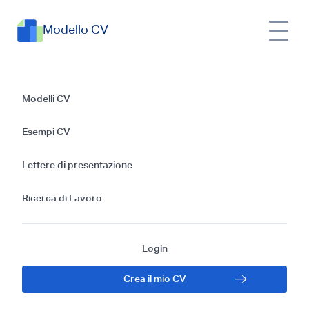
Modello CV
Esempi di CV per la
Modelli CV
posizione di
Esempi CV
Membro
Lettere di presentazione
dell'equipaggio:
Ricerca di Lavoro
Guida e
Login
Suggerimenti Gratis
Crea il mio CV
per il 2024