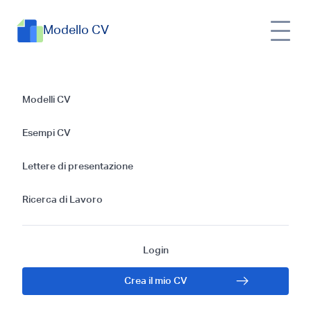
Modello CV
Esempi di CV
Modelli CV
Missionario: Guida
Esempi CV
Gratis 2025
Lettere di presentazione
Ricerca di Lavoro
Login
Crea il mio CV