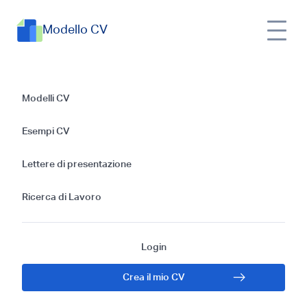
Modello CV
Guida alla stesura di
Modelli CV
un CV efficace per
Esempi CV
un Operatore di
Lettere di presentazione
produzione
Ricerca di Lavoro
Login
Crea il mio CV