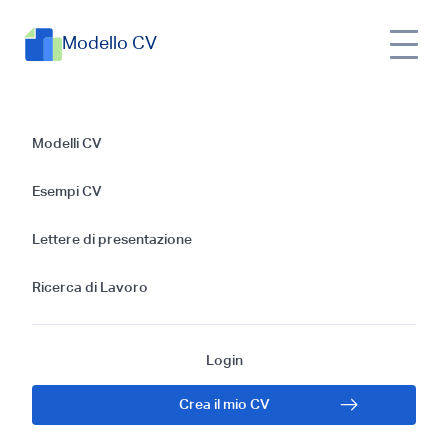
Modello CV
Esempi di CV
Modelli CV
Operatore CNC:
Esempi CV
Guida Migliore 2025
Lettere di presentazione
Ricerca di Lavoro
Login
Crea il mio CV