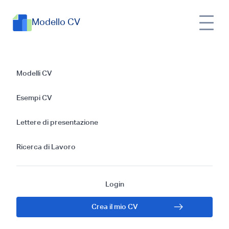
Modello CV
Guida alla redazione
Modelli CV
di un CV per la
Esempi CV
Palestina e consigli
Lettere di presentazione
per candidarsi a un
Ricerca di Lavoro
lavoro
Login
Crea il mio CV