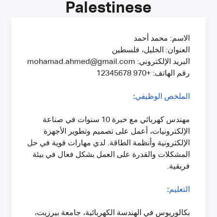
Palestinese
الاسم: محمد أحمد
العنوان: الخليل، فلسطين
البريد الإلكتروني: mohamad.ahmed@gmail.com
رقم الهاتف: +970 12345678
الملخص الوظيفي:
مهندس كهربائي مع خبرة 10 سنوات في صناعة
الإلكترونيات، أعمل على تصميم وتطوير الأجهزة
الإلكترونية وأنظمة الطاقة. لدي مهارات قوية في حل
المشكلات والقدرة على العمل بشكل فعال في بيئة
فريقية.
التعليم:
بكالوريوس في الهندسة الكهربائية، جامعة بيرزيت،