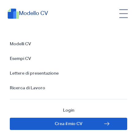
Modello CV
Esempi di CV per la
Modelli CV
posizione di
Esempi CV
Piastrellista: Guida e
Lettere di presentazione
Suggerimenti
Ricerca di Lavoro
Gratuiti per il 2025
Login
Crea il mio CV