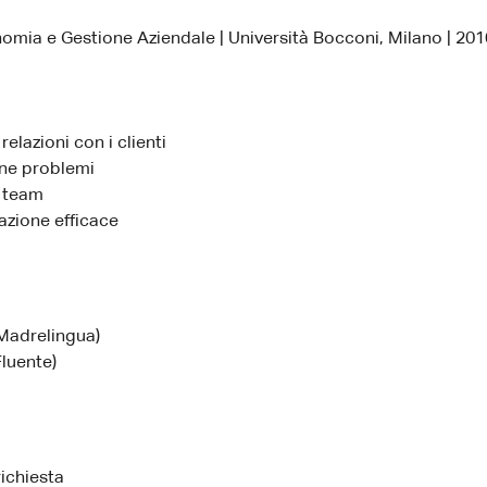
omia e Gestione Aziendale | Università Bocconi, Milano | 201
relazioni con i clienti
one problemi
 team
zione efficace
(Madrelingua)
Fluente)
richiesta