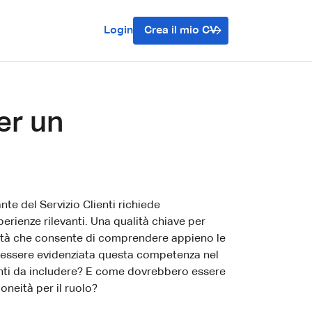
Login
Crea il mio CV
er un
te del Servizio Clienti richiede
erienze rilevanti. Una qualità chiave per
ilità che consente di comprendere appieno le
ò essere evidenziata questa competenza nel
enti da includere? E come dovrebbero essere
doneità per il ruolo?