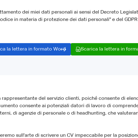
attamento dei miei dati personali ai sensi del Decreto Legisla
Codice in materia di protezione dei dati personali" e del GD
ca la lettera in formato Word
Scarica la lettera in for
appresentante del servizio clienti, poiché consente di elen
mento consente ai potenziali datori di lavoro di comprendere
sterni, di agenzie di personale o di headhunting, che valutera
eremo sull'arte di scrivere un CV impeccabile per la posizione