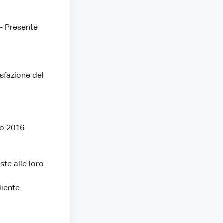
 - Presente
isfazione del
to 2016
ste alle loro
liente.