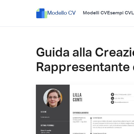
Modello CV
Modelli CV
Esempi CV
L
Guida alla Creazi
Rappresentante d