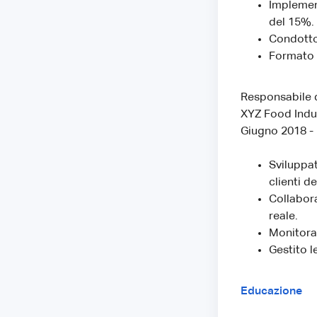
Implement
del 15%.
Condotto 
Formato e
Responsabile d
XYZ Food Indust
Giugno 2018 -
Sviluppat
clienti d
Collabora
reale.
Monitorat
Gestito le
Educazione