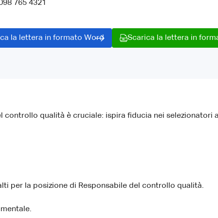
 098 765 4321
ca la lettera in formato Word
Scarica la lettera in for
controllo qualità è cruciale: ispira fiducia nei selezionatori 
ti per la posizione di Responsabile del controllo qualità.
amentale.