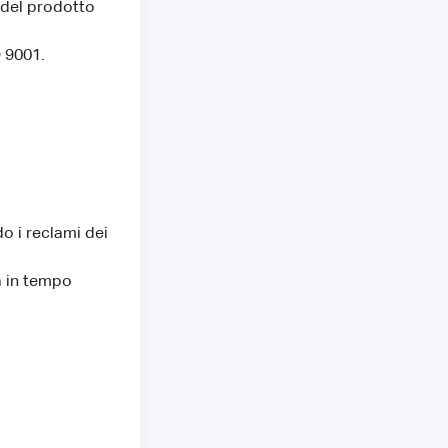
 del prodotto
O 9001.
o i reclami dei
à in tempo