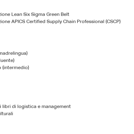
zione Lean Six Sigma Green Belt
zione APICS Certified Supply Chain Professional (CSCP)
(madrelingua)
luente)
 (intermedio)
i libri di logistica e management
lturali