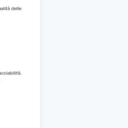
alità delle
cciabilità.
e