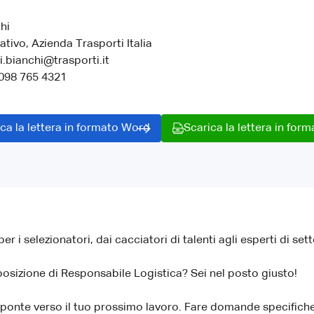
hi
ativo, Azienda Trasporti Italia
i.bianchi@trasporti.it
 098 765 4321
ca la lettera in formato Word
Scarica la lettera in for
per i selezionatori, dai cacciatori di talenti agli esperti di set
posizione di Responsabile Logistica? Sei nel posto giusto!
 ponte verso il tuo prossimo lavoro. Fare domande specifiche