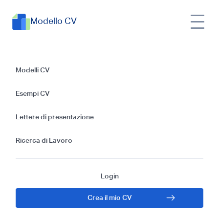
Modello CV
Come Scrivere un
Modelli CV
CV per Rivenditore
Esempi CV
di Giochi da Tavolo
Lettere di presentazione
Senza Esperienza
Ricerca di Lavoro
Login
Crea il mio CV