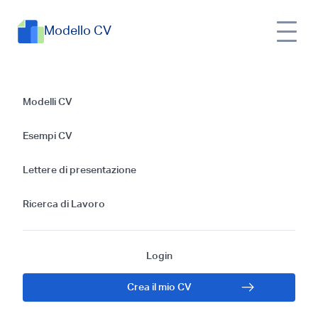
Modello CV
Guida alla Scrittura
Modelli CV
di un CV Efficace
Esempi CV
per un Scrittore di
Lettere di presentazione
Contenuti
Ricerca di Lavoro
Login
Crea il mio CV